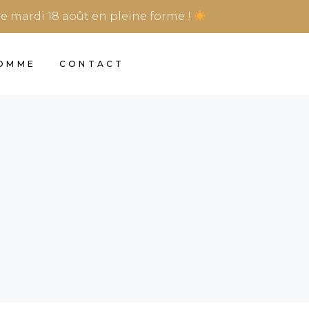
re mardi 18 août en pleine forme !
HOMME
CONTACT