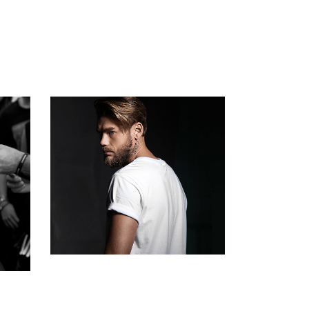
HOMMES
ING
COLORING