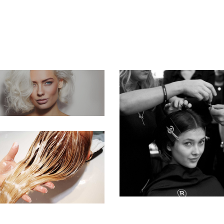
COULEURS
RELOOK
COLORING
COLORING
SOINS
COLORING