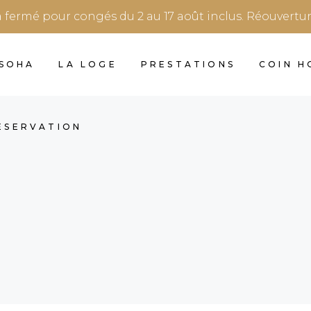
a fermé pour congés du 2 au 17 août inclus. Réouvertu
 SOHA
LA LOGE
PRESTATIONS
COIN 
RÉSERVATION