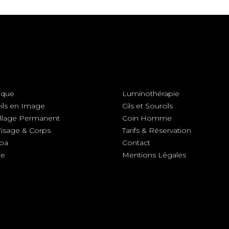
ique
Luminothérapie
ils en Image
Cils et Sourcils
llage Permanent
Coin Homme
Visage & Corps
Tarifs & Réservation
Spa
Contact
ge
Mentions Légales