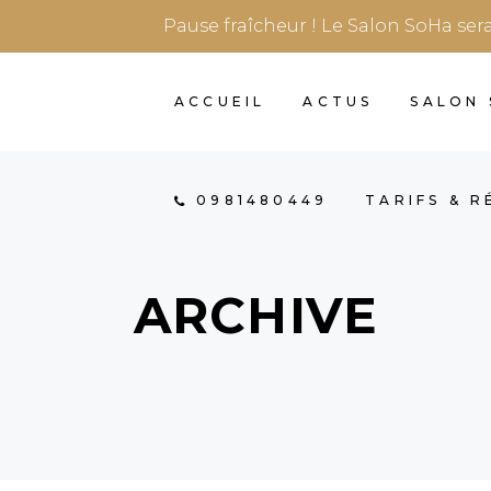
Pause fraîcheur ! Le Salon SoHa ser
ACCUEIL
ACTUS
SALON
0981480449
TARIFS & 
ARCHIVE