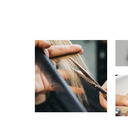
COUPES
COLORING