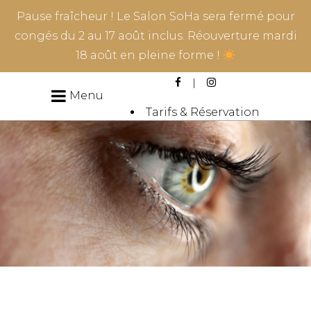
Pause fraîcheur ! Le Salon SoHa sera fermé pour
congés du 2 au 17 août inclus. Réouverture mardi
18 août en pleine forme !
Menu
Tarifs & Réservation