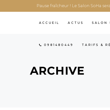
Pause fraîcheur ! Le Salon SoHa ser
ACCUEIL
ACTUS
SALON
0981480449
TARIFS & 
ARCHIVE