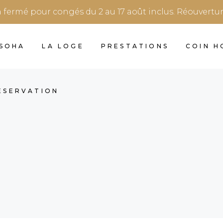
a fermé pour congés du 2 au 17 août inclus. Réouvertu
 SOHA
LA LOGE
PRESTATIONS
COIN 
RÉSERVATION