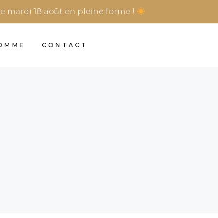
re mardi 18 août en pleine forme !
HOMME
CONTACT